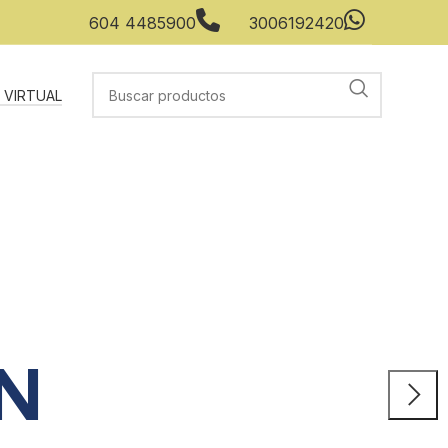
604 4485900
3006192420
 VIRTUAL