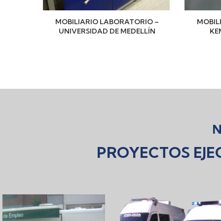
EAS
MOBILIARIO LABORATORIO –
MOBIL
AS Y
UNIVERSIDAD DE MEDELLÍN
KE
UEVO
RIOS
CA –
N
PROYECTOS EJE