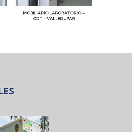
–
MOBILIARIO LABORATORIO –
MOBILIARI
CDT – VALLEDUPAR
CD
LES